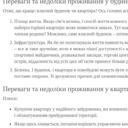
Переваги та недоліки проживання у будин
Отже, що краще: власний будинок чи квартира? Ось головні асп
Площа житла. Якщо сім’я велика, і спосіб життя кожного з
найпросторішої квартири може виявитися замало. Тут важ
членам родини? Можливо, саме власний будинок – оптим
Інфраструктура. Як би не полегшувала життя наявність м
– все ж таки зручніше, коли в межах пішої доступності є 
спортивні майданчики, розважальні заклади, торгові цен
острів, віддаленість від усіх цих об’єктів принесе більше 
Безпека. І будинок, і квартира в новобудові можуть бути
постами охорони. Зі зрозумілих причин для зловмисників
Переваги та недоліки проживання у кварт
Плюси:
Купуючи квартиру у надійного забудовника, ви впевнені:
і облаштуванням прибудинкової території.
Якщо щось зламається, питання вирішить управляюча ком