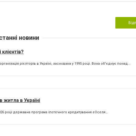
Від
станні новини
 клієнтів?
ганізація рієлторів в Україні, заснована у 1995 році. Вона об'єднує понад...
в житла в Україні
 2026 році державна програма іпотечного кредитування єОселя...