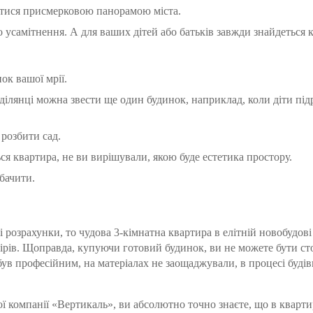
атися присмерковою панорамою міста.
усамітнення. А для ваших дітей або батьків завжди знайдеться 
ок вашої мрії.
ілянці можна звести ще один будинок, наприклад, коли діти підр
 розбити сад.
я квартира, не ви вирішували, якою буде естетика простору.
бачити.
розрахунки, то чудова 3-кімнатна квартира в елітній новобудов
мірів. Щоправда, купуючи готовий будинок, ви не можете бути ст
 був професійним, на матеріалах не заощаджували, в процесі буді
ї компанії «Вертикаль», ви абсолютно точно знаєте, що в кварти