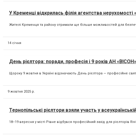
У Кременці відкрилась філія агентства нерухомості 
Жителі Кременця та району отримали ще більше можливостей для безпечно
14 січня
День рієлтора: поради, професія і 9 років АН «ВІСОН
Щороку 9 жовтня в Україні відзначають День рієлтора — професійне свято
9 жовтня 2025 р.
Тернопільські рієлтори взяли участь у всеукраїнські
18–19 вересня у місті Рівне відбувся професійний захід для рієлторів Rivie