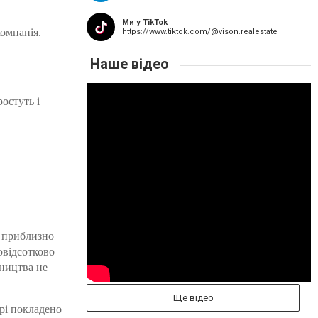
Ми у TikTok
компанія.
https://www.tiktok.com/@vison.realestate
Наше відео
остуть і
і приблизно
овідсотково
вництва не
Ще відео
рі покладено