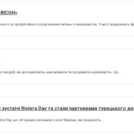
«ВІСОН»
го та професійного розв'язання питань з нерухомістю. У місті відкрилась філ
»
 людей, які допомагають нам купувати та продавати нерухомість. Це...
й зустрічі Riviera Day та стали партнерами турецького д
ra Day, що об’єднав учасників з усієї України, які працюють...