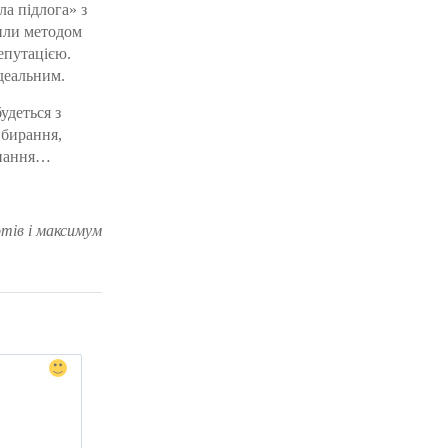
а підлога» з
били методом
епутацією.
ідеальним.
удеться з
ибирання,
аднання…
отів і максимум