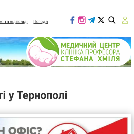
я та відповіді
Погода
і у Тернополі