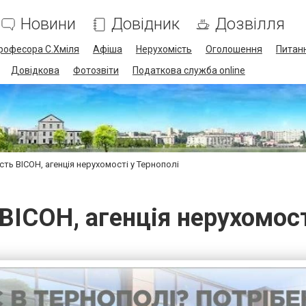
Новини
Довідник
Дозвілля
професора С.Хміля
Афіша
Нерухомість
Оголошення
Питанн
Довідкова
Фотозвіти
Податкова служба online
сть ВІСОН, агенція нерухомості у Тернополі
ВІСОН, агенція нерухомост