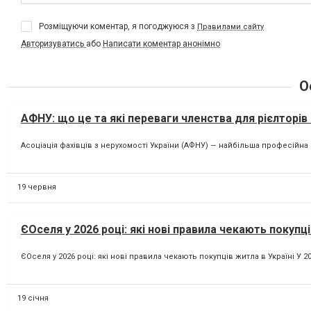
Розміщуючи коментар, я погоджуюся з
Правилами сайту
Авторизуватись
або
Написати коментар анонімно
О
АФНУ: що це та які переваги членства для рієлторів і
Асоціація фахівців з нерухомості України (АФНУ) — найбільша професійна ор
19 червня
ЄОселя у 2026 році: які нові правила чекають покупці
ЄОселя у 2026 році: які нові правила чекають покупців житла в Україні У
19 січня