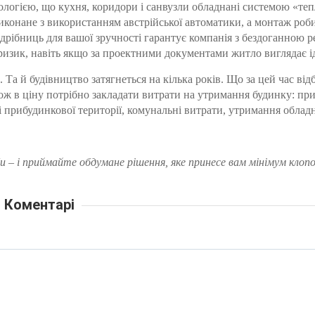
огією, що кухня, коридори і санвузли обладнані системою «тепл
иконане з використанням австрійської автоматики, а монтаж ро
 дрібниць для вашої зручності гарантує компанія з бездоганною р
і ризик, навіть якщо за проектними документами житло виглядає 
 Та й будівництво затягнеться на кілька років. Що за цей час відб
кож в ціну потрібно закладати витрати на утримання будинку: пр
 і прибудинкової території, комунальні витрати, утримання обл
 – і приймайте обдумане рішення, яке принесе вам мінімум клоп
Коментарі