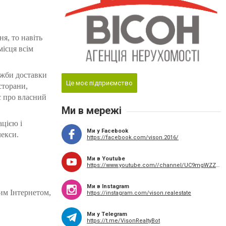
я, то навіть
місця всім
ужби доставки
Це моє підприємство
сторани,
є про власний
Ми в мережі
ацією і
Ми у Facebook
лекси.
https://facebook.com/vison.2016/
Ми в Youtube
https://www.youtube.com//channel/UC9mgWZZTRXMxEPtb_yu1Klw
Ми в Instagram
им Інтернетом,
https://instagram.com/vison.realestate
Ми у Telegram
https://t.me/VisonRealtyBot