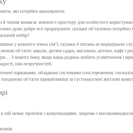
ку
екти, які потрібно враховувати:
 її членів вимагає значного простору для особистого користуванн
ливо дуже добре все прорахувати: скільки об’єктивно потрібно 
альний вибір?
ашини у кожного члена сім’ї, скільки б питань ні вирішували сл
ключові об’єкти: школи, дитячі садки, магазини, аптеки, кафе і ре
три… З іншого боку, якщо ваша родина любить усамітнення і мрі
радості, ніж незручностей.
 оточені парканами, обладнані системами спостереження, сигналіз
 поодинокі об’єкти привабливіші за густонаселені житлові комп
ирі
 в ній немає проблем з комунікаціями, зокрема з високошвидкісн
панія.