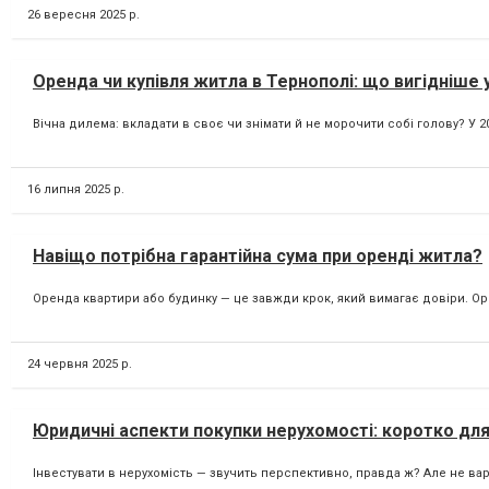
26 вересня 2025 р.
Оренда чи купівля житла в Тернополі: що вигідніше у
Вічна дилема: вкладати в своє чи знімати й не морочити собі голову? У 2
16 липня 2025 р.
Навіщо потрібна гарантійна сума при оренді житла?
Оренда квартири або будинку — це завжди крок, який вимагає довіри. Ор
24 червня 2025 р.
Юридичні аспекти покупки нерухомості: коротко для
Інвестувати в нерухомість — звучить перспективно, правда ж? Але не вар