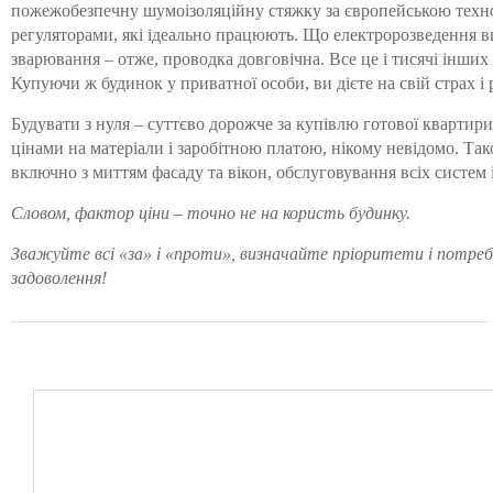
пожежобезпечну шумоізоляційну стяжку за європейською технол
регуляторами, які ідеально працюють. Що електророзведення в
зварювання – отже, проводка довговічна. Все це і тисячі інших
Купуючи ж будинок у приватної особи, ви дієте на свій страх 
Будувати з нуля – суттєво дорожче за купівлю готової квартири.
цінами на матеріали і заробітною платою, нікому невідомо. Та
включно з миттям фасаду та вікон, обслуговування всіх систем
Словом, фактор ціни – точно не на користь будинку.
Зважуйте всі «за» і «проти», визначайте пріоритети і потреби
задоволення!