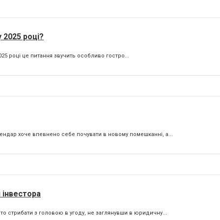
 2025 році?
025 році це питання звучить особливо гостро...
ендар хоче впевнено себе почувати в новому помешканні, а...
 інвестора
то стрибати з головою в угоду, не заглянувши в юридичну...