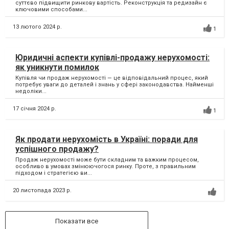
суттєво підвищити ринкову вартість. Реконструкція та редизайн є
ключовими способами...
13 лютого 2024 р.
1
Юридичні аспекти купівлі-продажу нерухомості:
як уникнути помилок
Купівля чи продаж нерухомості — це відповідальний процес, який
потребує уваги до деталей і знань у сфері законодавства. Найменші
недоліки...
17 січня 2024 р.
1
Як продати нерухомість в Україні: поради для
успішного продажу?
Продаж нерухомості може бути складним та важким процесом,
особливо в умовах змінюючогося ринку. Проте, з правильним
підходом і стратегією ви...
20 листопада 2023 р.
Показати все