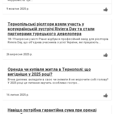
нерухомість. Це...
9 жовтня 2025 р.
Тернопільські рієлтори взяли участь у
всеукраїнській зустрічі Riviera Day та стали
партнерами турецького девелопера
18–19 вересня у місті Рівне відбувся професійний захід для рієлторів
Riviera Day, що об’єднав учасників з усієї України, які працюють...
26 вересня 2025 р.
Оренда чи купівля житла в Тернополі: що
вигідніше у 2025 році?
Вічна дилема: вкладати в своє чи знімати й не морочити собі голову?
У 2025 році це питання звучить особливо гостро...
16 липня 2025 р.
Навіщо потрібна гарантійна сума при оренді