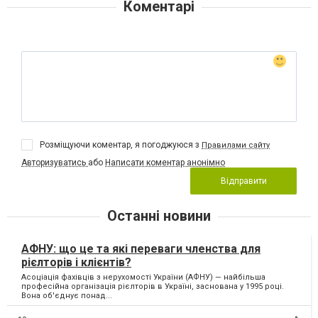
Коментарі
Розміщуючи коментар, я погоджуюся з
Правилами сайту
Авторизуватись
або
Написати коментар анонімно
Відправити
Останні новини
АФНУ: що це та які переваги членства для
рієлторів і клієнтів?
Асоціація фахівців з нерухомості України (АФНУ) — найбільша
професійна організація рієлторів в Україні, заснована у 1995 році.
Вона об'єднує понад...