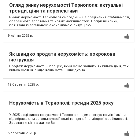
Огляд ринку нерухомості Тернополя: актуальні
тренди, ціни та перспективи
Ринок нерухомості Тернополя сьогодні — це поєднання стабільності,
обережного зростання та нових можливостей. Попри виклики,
пов’язані із загальною економічною ситуацією...
9 квітня 2025 р.
Як швидко продати нерухомість: покрокова
інструкція
Продаж нерухомості — процес, який може зайняти як кілька днів, так і
кілька місяців. Якщо ваша мета — швидко та...
19 березня 2025 р.
Нерухомість в Тернополі: тренди 2025 року
У 2025 році ринок нерухомості Тернополя демонструє помітні зміни,
відображаючи загальноукраїнські тенденції та місцеві особливості.
Зростання цін на житло За...
5 березня 2025 р.