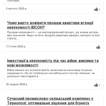
сьогодні...
5 лютого 2025 р.
1
Чому варто довірити продаж квартири агенції
нерухомості ВІСОН?
Продаж нерухомості — це відповідальний процес, де кожна деталь
має значення. Якщо хочете продати квартиру швидко, вигідно та без
стресу,...
17 січня 2025 р.
Інвестиції в нерухомість під час війни: виклики та
нові можливості
Війна змінює всі аспекти життя, включаючи економіку та ринок
нерухомості. На тлі глобальної нестабільності постає питання: чи
доцільно інвестувати в...
26 грудня 2024 р.
1
Сучасний промислово-складський комплекс у
Тернополі: оптимальне рішення для бізнесу