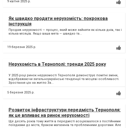
9 квітня 2025 р.
Як швидко продати нерухомість: покрокова
інструкція
Продаж нерухомості — процес, який може зайняти як кілька днів, так і
кілька місяців. Якщо ваша мета — швидко та...
19 березня 2025 р.
Нерухомість в Тернополі: тренди 2025 року
У 2025 році ринок нерухомості Тернополя демонструє помітні зміни,
відображаючи загальноукраїнські тенденції та місцеві особливості.
Зростання цін на житло За...
5 березня 2025 р.
Розвиток інфраструктури передмість Тернополя:
як це впливає на ринок нерухомості
Ще десять років тому життя в передмісті асоціювалося з постійними
поїздками до міста, браком магазинів та проблемними дорогами. Але