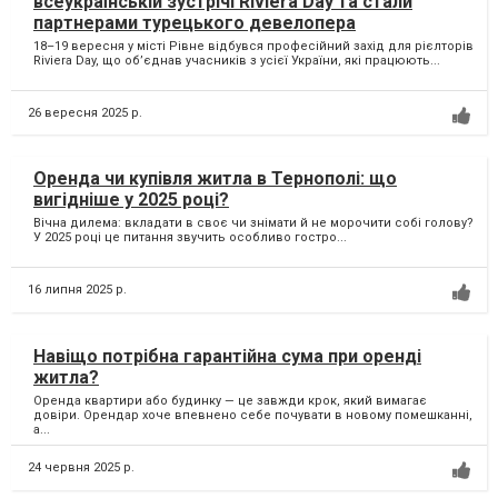
всеукраїнській зустрічі Riviera Day та стали
партнерами турецького девелопера
18–19 вересня у місті Рівне відбувся професійний захід для рієлторів
Riviera Day, що об’єднав учасників з усієї України, які працюють...
26 вересня 2025 р.
Оренда чи купівля житла в Тернополі: що
вигідніше у 2025 році?
Вічна дилема: вкладати в своє чи знімати й не морочити собі голову?
У 2025 році це питання звучить особливо гостро...
16 липня 2025 р.
Навіщо потрібна гарантійна сума при оренді
житла?
Оренда квартири або будинку — це завжди крок, який вимагає
довіри. Орендар хоче впевнено себе почувати в новому помешканні,
а...
24 червня 2025 р.