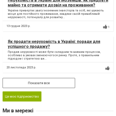
Нерухомість в Україні для іноземців: як придбати
майно та отримати дозвіл на проживання?
Україна привертає увагу іноземних інвесторів та осіб, які шукають
місце для постійного проживання, завдяки своїй привабливій
нерухомості, потенціалу для розвитку...
13 грудня 2023 р.
1
Як продати нерухомість в Україні: поради для
успішного продажу?
Продаж нерухомості може бути складним та важким процесом,
особливо в умовах змінюючогося ринку. Проте, з правильним
підходом і стратегією ви...
20 листопада 2023 р.
Показати все
Це моє підприємство
Ми в мережі