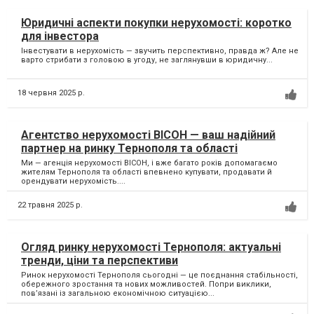
Юридичні аспекти покупки нерухомості: коротко
для інвестора
Інвестувати в нерухомість — звучить перспективно, правда ж? Але не
варто стрибати з головою в угоду, не заглянувши в юридичну...
18 червня 2025 р.
Агентство нерухомості ВІСОН — ваш надійний
партнер на ринку Тернополя та області
Ми — агенція нерухомості ВІСОН, і вже багато років допомагаємо
жителям Тернополя та області впевнено купувати, продавати й
орендувати нерухомість....
22 травня 2025 р.
Огляд ринку нерухомості Тернополя: актуальні
тренди, ціни та перспективи
Ринок нерухомості Тернополя сьогодні — це поєднання стабільності,
обережного зростання та нових можливостей. Попри виклики,
пов’язані із загальною економічною ситуацією...