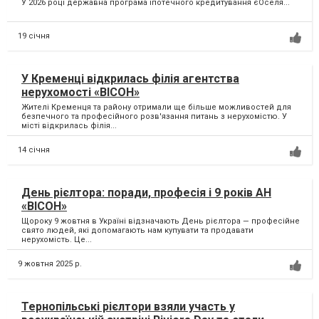
У 2026 році державна програма іпотечного кредитування єОселя...
19 січня
У Кременці відкрилась філія агентства
нерухомості «ВІСОН»
Жителі Кременця та району отримали ще більше можливостей для
безпечного та професійного розв'язання питань з нерухомістю. У
місті відкрилась філія...
14 січня
День рієлтора: поради, професія і 9 років АН
«ВІСОН»
Щороку 9 жовтня в Україні відзначають День рієлтора — професійне
свято людей, які допомагають нам купувати та продавати
нерухомість. Це...
9 жовтня 2025 р.
Тернопільські рієлтори взяли участь у