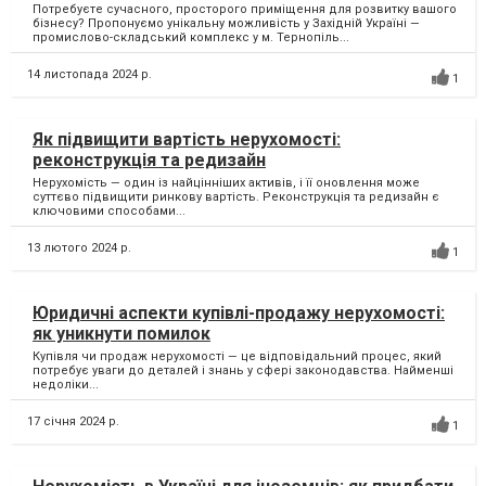
Потребуєте сучасного, просторого приміщення для розвитку вашого
бізнесу? Пропонуємо унікальну можливість у Західній Україні —
промислово-складський комплекс у м. Тернопіль...
14 листопада 2024 р.
1
Як підвищити вартість нерухомості:
реконструкція та редизайн
Нерухомість — один із найцінніших активів, і її оновлення може
суттєво підвищити ринкову вартість. Реконструкція та редизайн є
ключовими способами...
13 лютого 2024 р.
1
Юридичні аспекти купівлі-продажу нерухомості:
як уникнути помилок
Купівля чи продаж нерухомості — це відповідальний процес, який
потребує уваги до деталей і знань у сфері законодавства. Найменші
недоліки...
17 січня 2024 р.
1