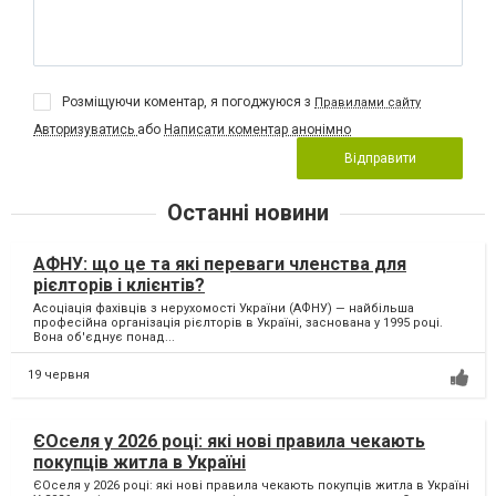
Розміщуючи коментар, я погоджуюся з
Правилами сайту
Авторизуватись
або
Написати коментар анонімно
Відправити
Останні новини
АФНУ: що це та які переваги членства для
рієлторів і клієнтів?
Асоціація фахівців з нерухомості України (АФНУ) — найбільша
професійна організація рієлторів в Україні, заснована у 1995 році.
Вона об'єднує понад...
19 червня
ЄОселя у 2026 році: які нові правила чекають
покупців житла в Україні
ЄОселя у 2026 році: які нові правила чекають покупців житла в Україні