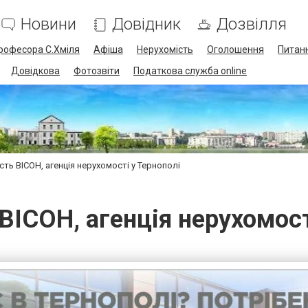
Новини
Довідник
Дозвілля
професора С.Хміля
Афіша
Нерухомість
Оголошення
Питанн
Довідкова
Фотозвіти
Податкова служба online
сть ВІСОН, агенція нерухомості у Тернополі
ВІСОН, агенція нерухомост