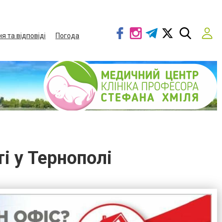
я та відповіді
Погода
і у Тернополі