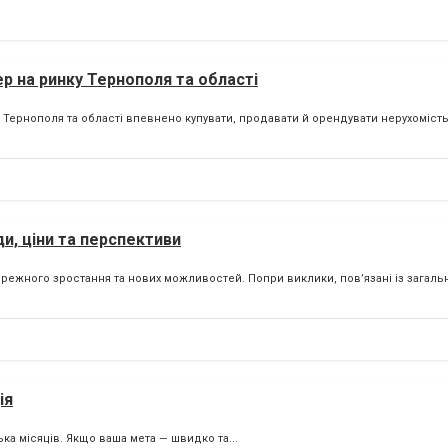
р на ринку Тернополя та області
 Тернополя та області впевнено купувати, продавати й орендувати нерухомість.
и, ціни та перспективи
ережного зростання та нових можливостей. Попри виклики, пов’язані із загал
ія
ька місяців. Якщо ваша мета — швидко та...