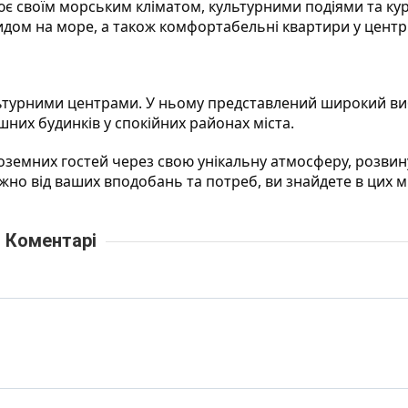
ює своїм морським кліматом, культурними подіями та к
дом на море, а також комфортабельні квартири у центрі
льтурними центрами. У ньому представлений широкий ви
шних будинків у спокійних районах міста.
ноземних гостей через свою унікальну атмосферу, розвин
жно від ваших вподобань та потреб, ви знайдете в цих м
Коментарі