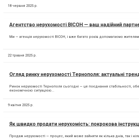
18 червня 2025 р.
Агентство нерухомості ВІСОН — ваш надійний партне
Ми — агенція нерухомості ВІСОН, і вже багато років допомагаємо жителям
22 травня 2025 р.
Огляд ринку нерухомості Тернополя: актуальні тренд
Ринок нерухомості Тернополя сьогодні — це поєднання стабільності, об
економічною ситуацією...
9 квітня 2025 р.
Як швидко продати нерухомість: покрокова інструкц
Продаж нерухомості — процес, який може зайняти як кілька днів, так і кіл