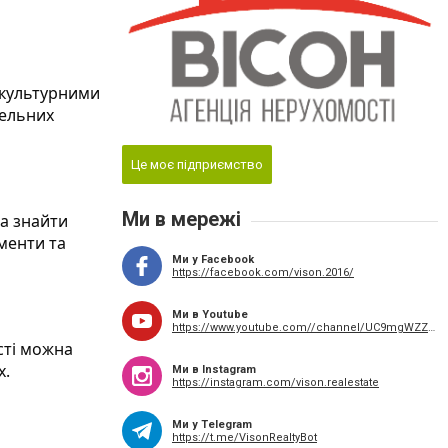
 культурними
бельних
Це моє підприємство
Ми в мережі
а знайти
менти та
Ми у Facebook
https://facebook.com/vison.2016/
Ми в Youtube
https://www.youtube.com//channel/UC9mgWZZTRXMxEPtb_yu1Klw
сті можна
х.
Ми в Instagram
https://instagram.com/vison.realestate
Ми у Telegram
https://t.me/VisonRealtyBot