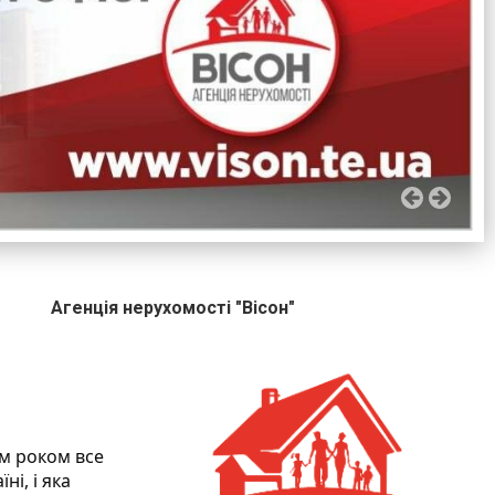
Агенція нерухомості "Вісон"
им роком все
і, і яка