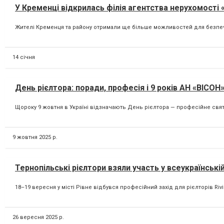
У Кременці відкрилась філія агентства нерухомості 
Жителі Кременця та району отримали ще більше можливостей для безпечно
14 січня
День рієлтора: поради, професія і 9 років АН «ВІСОН
Щороку 9 жовтня в Україні відзначають День рієлтора — професійне свято
9 жовтня 2025 р.
Тернопільські рієлтори взяли участь у всеукраїнські
18–19 вересня у місті Рівне відбувся професійний захід для рієлторів Rivie
26 вересня 2025 р.