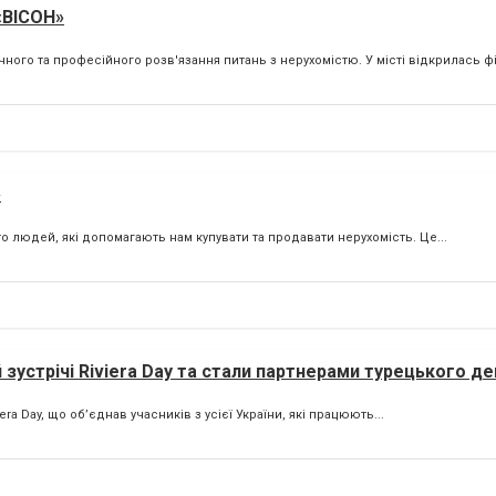
«ВІСОН»
го та професійного розв'язання питань з нерухомістю. У місті відкрилась філ
»
 людей, які допомагають нам купувати та продавати нерухомість. Це...
й зустрічі Riviera Day та стали партнерами турецького д
ra Day, що об’єднав учасників з усієї України, які працюють...