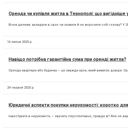
Оренда чи купівля житла в Тернополі: що вигідніше у
Вічна дилема: вкладати в своє чи знімати й не морочити собі голову? У 2
16 липня 2025 р.
Навіщо потрібна гарантійна сума при оренді житла?
Оренда квартири або будинку — це завжди крок, який вимагає довіри. Ор
24 червня 2025 р.
Юридичні аспекти покупки нерухомості: коротко для
Інвестувати в нерухомість — звучить перспективно, правда ж? Але не вар