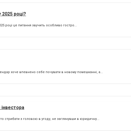
 2025 році?
025 році це питання звучить особливо гостро...
ендар хоче впевнено себе почувати в новому помешканні, а...
 інвестора
то стрибати з головою в угоду, не заглянувши в юридичну...