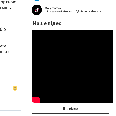
урортною
 міста.
Ми у TikTok
https://www.tiktok.com/@vison.realestate
Наше відео
бір
уту
істах
Ще відео