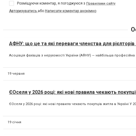
Розміщуючи коментар, я погоджуюся з
Правилами сайту
Авторизуватись
або
Написати коментар анонімно
О
АФНУ: що це та які переваги членства для рієлторів і
Асоціація фахівців з нерухомості України (АФНУ) — найбільша професійна ор
19 червня
ЄОселя у 2026 році: які нові правила чекають покупці
ЄОселя у 2026 році: які нові правила чекають покупців житла в Україні У
19 січня