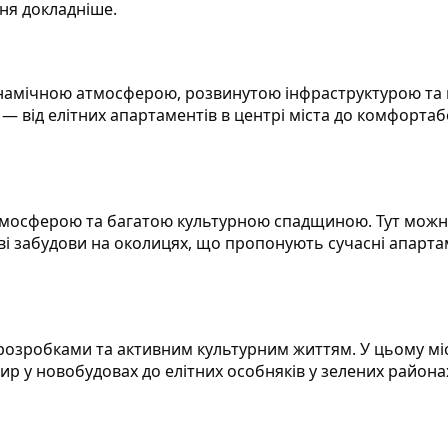
ня докладніше.
инамічною атмосферою, розвинутою інфраструктурою та
— від елітних апартаментів в центрі міста до комфорта
тмосферою та багатою культурною спадщиною. Тут можн
нові забудови на околицях, що пропонують сучасні апарта
розробками та активним культурним життям. У цьому мі
ир у новобудовах до елітних особняків у зелених района