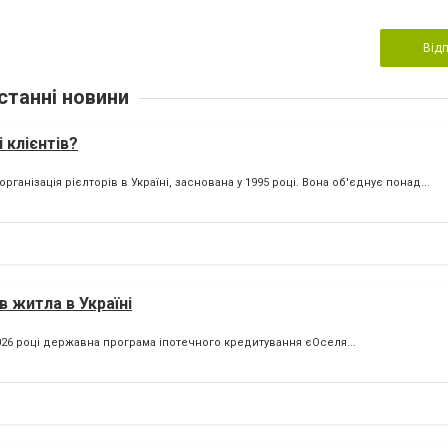
Від
станні новини
 клієнтів?
ганізація рієлторів в Україні, заснована у 1995 році. Вона об'єднує понад...
в житла в Україні
 2026 році державна програма іпотечного кредитування єОселя...