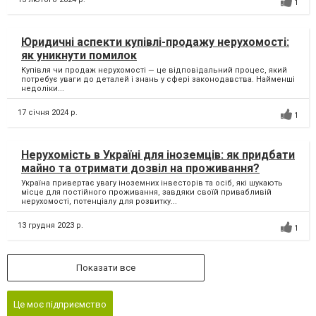
1
Юридичні аспекти купівлі-продажу нерухомості:
як уникнути помилок
Купівля чи продаж нерухомості — це відповідальний процес, який
потребує уваги до деталей і знань у сфері законодавства. Найменші
недоліки...
17 січня 2024 р.
1
Нерухомість в Україні для іноземців: як придбати
майно та отримати дозвіл на проживання?
Україна привертає увагу іноземних інвесторів та осіб, які шукають
місце для постійного проживання, завдяки своїй привабливій
нерухомості, потенціалу для розвитку...
13 грудня 2023 р.
1
Показати все
Це моє підприємство