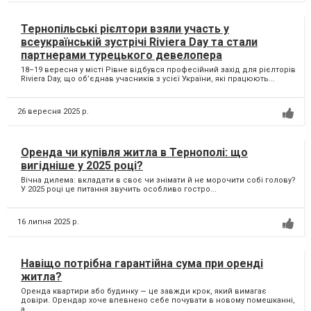
Тернопільські рієлтори взяли участь у
всеукраїнській зустрічі Riviera Day та стали
партнерами турецького девелопера
18–19 вересня у місті Рівне відбувся професійний захід для рієлторів
Riviera Day, що об’єднав учасників з усієї України, які працюють...
26 вересня 2025 р.
Оренда чи купівля житла в Тернополі: що
вигідніше у 2025 році?
Вічна дилема: вкладати в своє чи знімати й не морочити собі голову?
У 2025 році це питання звучить особливо гостро...
16 липня 2025 р.
Навіщо потрібна гарантійна сума при оренді
житла?
Оренда квартири або будинку — це завжди крок, який вимагає
довіри. Орендар хоче впевнено себе почувати в новому помешканні,
а...