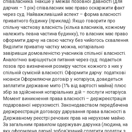
співвласника. Інакше у межах позовної давності (для
дарчих – 1 рік) співвласник має право оскаржити факт
через суд. Найважливіший аспект – форма власності
приватного будинку (приклад). Якщо говорити про
спільну часткову власність (кілька власників, кожному
належить певна частина будинку), то власник має право
оформити дарчу на свою частку без чийогось схвалення.
Виділити приватну частку можна, нотаріально
завіривши домовленістю учасників спільної власності.
Аналогічно вирішується питання через суд: подається
позов про визначення розміру часток кожного з них у
спільній сумісній власності. Оформити дарчу: податкові
нюанси Оформляючи договір у нотаріуса, доведеться
заплатити державне мито (1% від вартості майна) плюс
збір за здійснення нотаріальних дій – послуги нотаріуса.
Момент виникнення права власності – держреєстрація
подарованої нерухомості. Законодавством передбачена
держреєстрація договору дарування права власності в
Державному реєстрі речових прав на нерухоме майно.
За загальним правилом одержувач дарунка (людина, на
яку оформлена дарча) зобов’язаний сплатити податок з