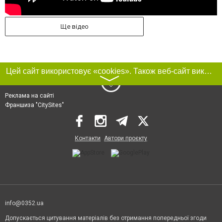
Ще відео
Цей сайт використовує «cookies». Також веб-сайт використовує інтернет-сервіс для збору технічних даних стосовно відвідувачів з метою отримання маркетингової та статистичної інформації. Умови обробки даних відвідувачів сайту див.
〉
Реклама на сайті
Франшиза "CitySites"
Контакти
Автори проєкту
info@0352.ua
Допускається цитування матеріалів без отримання попередньої згоди