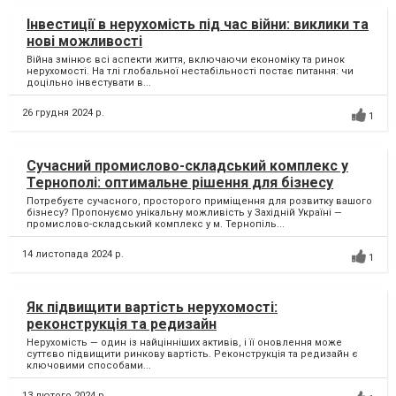
Інвестиції в нерухомість під час війни: виклики та
нові можливості
Війна змінює всі аспекти життя, включаючи економіку та ринок
нерухомості. На тлі глобальної нестабільності постає питання: чи
доцільно інвестувати в...
26 грудня 2024 р.
1
Сучасний промислово-складський комплекс у
Тернополі: оптимальне рішення для бізнесу
Потребуєте сучасного, просторого приміщення для розвитку вашого
бізнесу? Пропонуємо унікальну можливість у Західній Україні —
промислово-складський комплекс у м. Тернопіль...
14 листопада 2024 р.
1
Як підвищити вартість нерухомості:
реконструкція та редизайн
Нерухомість — один із найцінніших активів, і її оновлення може
суттєво підвищити ринкову вартість. Реконструкція та редизайн є
ключовими способами...
13 лютого 2024 р.