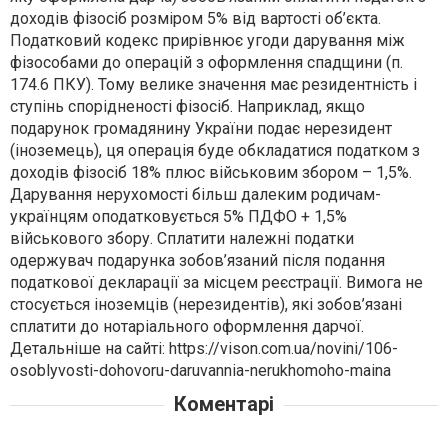
доходів фізосіб розміром 5% від вартості об’єкта.
Податковий кодекс прирівнює угоди дарування між
фізособами до операцій з оформлення спадщини (п.
174.6 ПКУ). Тому велике значення має резидентність і
ступінь спорідненості фізосіб. Наприклад, якщо
подарунок громадянину України подає нерезидент
(іноземець), ця операція буде обкладатися податком з
доходів фізосіб 18% плюс військовим збором – 1,5%.
Дарування нерухомості більш далеким родичам-
українцям оподатковується 5% ПДФО + 1,5%
військового збору. Сплатити належні податки
одержувач подарунка зобов’язаний після подання
податкової декларації за місцем реєстрації. Вимога не
стосується іноземців (нерезидентів), які зобов’язані
сплатити до нотаріального оформлення дарчої.
Детальніше на сайті: https://vison.com.ua/novini/106-
osoblyvosti-dohovoru-daruvannia-nerukhomoho-maina
Коментарі