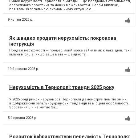
Ринок нерухомості Тернополя сьогодні — це поєднання стабільності,
обережного зростання та нових можливостей. Попри виклики,
пов’язані із загальною економічною ситуацією...
9 квітня 2025 р.
Як швидко продати нерухомість: покрокова
інструкція
Продаж нерухомості — процес, який може зайняти як кілька днів, так і
кілька місяців. Якщо ваша мета — швидко та...
19 березня 2025 р.
Нерухомість в Тернополі: тренди 2025 року
У 2025 році ринок нерухомості Тернополя демонструє помітні зміни,
відображаючи загальноукраїнські тенденції та місцеві особливості.
Зростання цін на житло За...
5 березня 2025 р.
Розвиток інфраструктури передмість Тернополя: