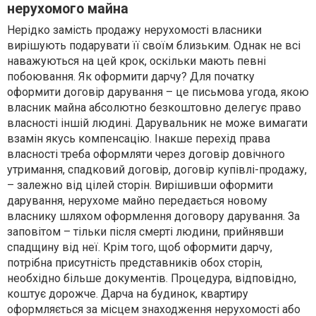
нерухомого майна
Нерідко замість продажу нерухомості власники
вирішують подарувати її своїм близьким. Однак не всі
наважуються на цей крок, оскільки мають певні
побоювання. Як оформити дарчу? Для початку
оформити договір дарування – це письмова угода, якою
власник майна абсолютно безкоштовно делегує право
власності іншій людині. Дарувальник не може вимагати
взамін якусь компенсацію. Інакше перехід права
власності треба оформляти через договір довічного
утримання, спадковий договір, договір купівлі-продажу,
– залежно від цілей сторін. Вирішивши оформити
дарування, нерухоме майно передається новому
власнику шляхом оформлення договору дарування. За
заповітом – тільки після смерті людини, прийнявши
спадщину від неї. Крім того, щоб оформити дарчу,
потрібна присутність представників обох сторін,
необхідно більше документів. Процедура, відповідно,
коштує дорожче. Дарча на будинок, квартиру
оформляється за місцем знаходження нерухомості або