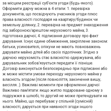
за місцем реєстрації суб’єкта угоди (будь-якого).
Оформити дарчу можна в 4 етапи: 1. перевірка
документів, що посвідчують учасників угоди плюс
права власності господаря на квартиру/будинок чи
земельну ділянку; 2. перевірка на предмет знаходження
під забороною/арештом нерухомого майна; 3.
підготовка дарчої; 4. підписання договору про факт
дарування. Існує єдине обмеження, закріплене законом:
батьки, усиновителі, опікуни не мають повноважень
дарувати майно дітей або своїх підопічних. Згідно з
дарчою нерухомість стає власністю одержувача, або
дарувальник зобов’язується передати її пізніше.
Договір виконується безпосередньо при підписанні або
ж може містити умови переходу нерухомого майна у
власність згодом (після повноліття, закінчення вишу,
весілля…). Важливі моменти при оформленні дарчої
Важливо пам’ятати: якщо житло подароване одному з
подружжя в шлюбі, то другий не може претендувати на
нього. Майно, що перебуває у спільній (сумісній)
власності, дарується при наявності згоди іншого