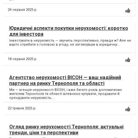
24 червня 2025 р.
Юридичні аспекти покупки нерухомості: коротко
для інвестора
Інвестувати в нерухомість — звучить перспективно, правда ж? Але не
варто стрибати з головою в угоду, не заглянувши в юридичну...
18 червня 2025 р.
Агентство нерухомості ВІСОН — ваш надійний
партнер на ринку Тернополя та області
Ми — агенція нерухомості ВІСОН, і вже багато років допомагаємо
жителям Тернополя та області впевнено купувати, продавати й
орендувати нерухомість....
22 травня 2025 р.
Огляд ринку нерухомості Тернополя: актуальні
тренди, ціни та перспективи