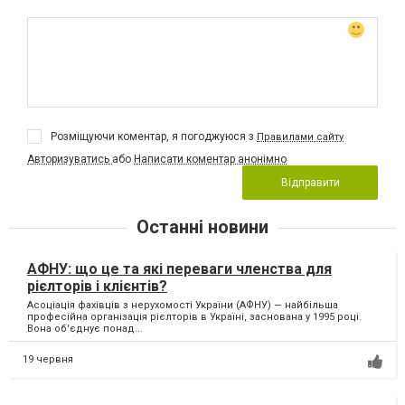
Розміщуючи коментар, я погоджуюся з
Правилами сайту
Авторизуватись
або
Написати коментар анонімно
Відправити
Останні новини
АФНУ: що це та які переваги членства для
рієлторів і клієнтів?
Асоціація фахівців з нерухомості України (АФНУ) — найбільша
професійна організація рієлторів в Україні, заснована у 1995 році.
Вона об'єднує понад...
19 червня