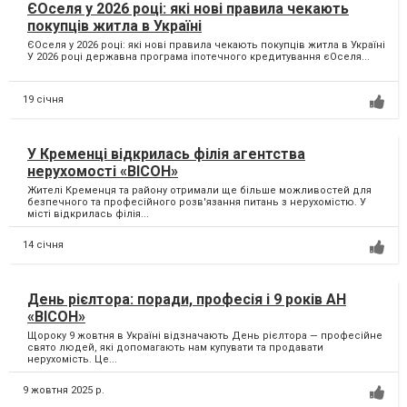
ЄОселя у 2026 році: які нові правила чекають
покупців житла в Україні
ЄОселя у 2026 році: які нові правила чекають покупців житла в Україні
У 2026 році державна програма іпотечного кредитування єОселя...
19 січня
У Кременці відкрилась філія агентства
нерухомості «ВІСОН»
Жителі Кременця та району отримали ще більше можливостей для
безпечного та професійного розв'язання питань з нерухомістю. У
місті відкрилась філія...
14 січня
День рієлтора: поради, професія і 9 років АН
«ВІСОН»
Щороку 9 жовтня в Україні відзначають День рієлтора — професійне
свято людей, які допомагають нам купувати та продавати
нерухомість. Це...
9 жовтня 2025 р.