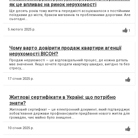
як це впливає на ринок нерухомості
Ще десять років тому життя в передмісті асоціювалося з постійними
поїздками до міста, браком магазинів та проблемними дорогами. Але
сьогодні...
5 лютого 2025 р.
1
Чому варто довірити продаж квартири агенції
нерухомості ВІСОН?
Продаж нерухомості — це відповідальний процес, де кожна деталь
має значення. Якщо хочете продати квартиру швидко, вигідно та без
стресу,...
17 січня 2025 р.
Житлові сертифікати в Україні: що потрібно
знати?
Житловий сертифікат — це електронний документ, який підтверджує
зобов'язання держави профінансувати придбання нового житла для
громадян, чиє майно було знищене...
10 січня 2025 р.