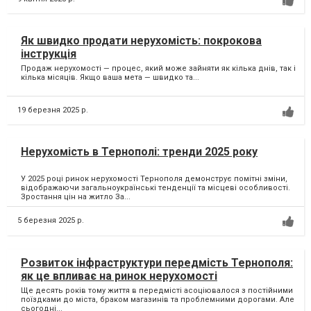
Як швидко продати нерухомість: покрокова
інструкція
Продаж нерухомості — процес, який може зайняти як кілька днів, так і
кілька місяців. Якщо ваша мета — швидко та...
19 березня 2025 р.
Нерухомість в Тернополі: тренди 2025 року
У 2025 році ринок нерухомості Тернополя демонструє помітні зміни,
відображаючи загальноукраїнські тенденції та місцеві особливості.
Зростання цін на житло За...
5 березня 2025 р.
Розвиток інфраструктури передмість Тернополя:
як це впливає на ринок нерухомості
Ще десять років тому життя в передмісті асоціювалося з постійними
поїздками до міста, браком магазинів та проблемними дорогами. Але
сьогодні...