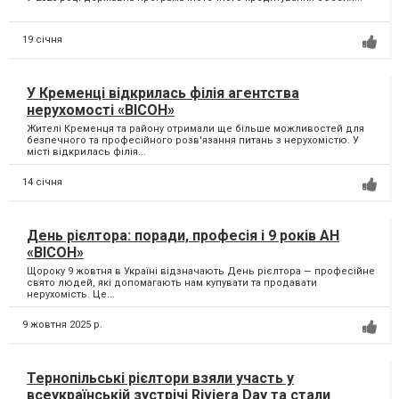
19 січня
У Кременці відкрилась філія агентства
нерухомості «ВІСОН»
Жителі Кременця та району отримали ще більше можливостей для
безпечного та професійного розв'язання питань з нерухомістю. У
місті відкрилась філія...
14 січня
День рієлтора: поради, професія і 9 років АН
«ВІСОН»
Щороку 9 жовтня в Україні відзначають День рієлтора — професійне
свято людей, які допомагають нам купувати та продавати
нерухомість. Це...
9 жовтня 2025 р.
Тернопільські рієлтори взяли участь у
всеукраїнській зустрічі Riviera Day та стали