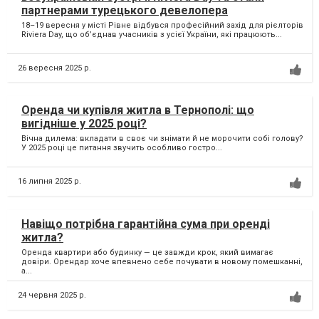
партнерами турецького девелопера
18–19 вересня у місті Рівне відбувся професійний захід для рієлторів
Riviera Day, що об’єднав учасників з усієї України, які працюють...
26 вересня 2025 р.
Оренда чи купівля житла в Тернополі: що
вигідніше у 2025 році?
Вічна дилема: вкладати в своє чи знімати й не морочити собі голову?
У 2025 році це питання звучить особливо гостро...
16 липня 2025 р.
Навіщо потрібна гарантійна сума при оренді
житла?
Оренда квартири або будинку — це завжди крок, який вимагає
довіри. Орендар хоче впевнено себе почувати в новому помешканні,
а...
24 червня 2025 р.