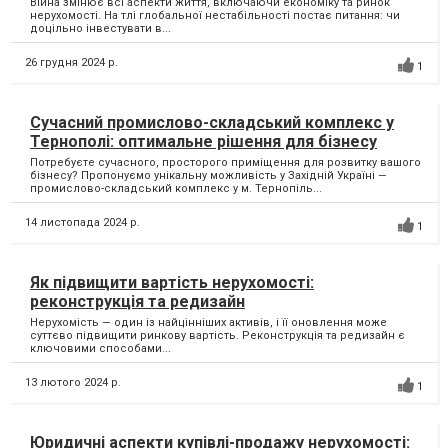
Війна змінює всі аспекти життя, включаючи економіку та ринок
нерухомості. На тлі глобальної нестабільності постає питання: чи
доцільно інвестувати в...
26 грудня 2024 р.
1
Сучасний промислово-складський комплекс у
Тернополі: оптимальне рішення для бізнесу
Потребуєте сучасного, просторого приміщення для розвитку вашого
бізнесу? Пропонуємо унікальну можливість у Західній Україні —
промислово-складський комплекс у м. Тернопіль...
14 листопада 2024 р.
1
Як підвищити вартість нерухомості:
реконструкція та редизайн
Нерухомість — один із найцінніших активів, і її оновлення може
суттєво підвищити ринкову вартість. Реконструкція та редизайн є
ключовими способами...
13 лютого 2024 р.
1
Юридичні аспекти купівлі-продажу нерухомості: