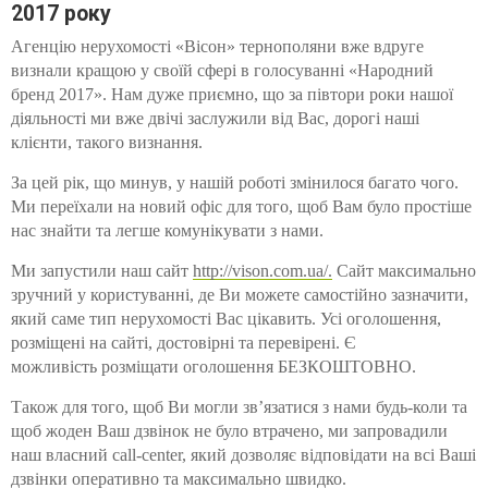
2017 року
Агенцію нерухомості
«Вісон» тернополяни вже вдруге
визнали кращою у своїй сфері в голосуванні «Народний
бренд 2017». Нам дуже приємно, що за півтори роки нашої
діяльності ми вже двічі заслужили від Вас, дорогі наші
клієнти, такого визнання.
За цей рік, що минув, у нашій роботі змінилося багато чого.
Ми переїхали на новий офіс для того, щоб Вам було простіше
нас знайти та легше комунікувати з нами.
Ми запустили наш сайт
http://vison.com.ua/.
Сайт максимально
зручний у користуванні, де Ви можете самостійно зазначити,
який саме тип нерухомості Вас цікавить. Усі оголошення,
розміщені
на сайті
, достовірні та перевірені. Є
можливість
розміщати оголошення
БЕЗКОШТОВНО.
Також для того, щоб Ви могли зв’язатися з нами будь-коли та
щоб жоден Ваш дзвінок не було втрачено, ми запровадили
наш власний call-center, який дозволяє відповідати на всі Ваші
дзвінки оперативно та максимально швидко.