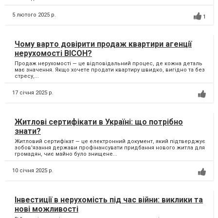
5 лютого 2025 р.
1
Чому варто довірити продаж квартири агенції
нерухомості ВІСОН?
Продаж нерухомості — це відповідальний процес, де кожна деталь
має значення. Якщо хочете продати квартиру швидко, вигідно та без
стресу,...
17 січня 2025 р.
Житлові сертифікати в Україні: що потрібно
знати?
Житловий сертифікат — це електронний документ, який підтверджує
зобов'язання держави профінансувати придбання нового житла для
громадян, чиє майно було знищене...
10 січня 2025 р.
Інвестиції в нерухомість під час війни: виклики та
нові можливості