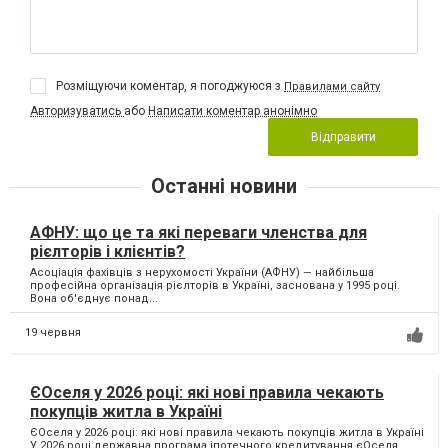
Розміщуючи коментар, я погоджуюся з
Правилами сайту
Авторизуватись
або
Написати коментар анонімно
Відправити
Останні новини
АФНУ: що це та які переваги членства для
рієлторів і клієнтів?
Асоціація фахівців з нерухомості України (АФНУ) — найбільша
професійна організація рієлторів в Україні, заснована у 1995 році.
Вона об'єднує понад...
19 червня
ЄОселя у 2026 році: які нові правила чекають
покупців житла в Україні
ЄОселя у 2026 році: які нові правила чекають покупців житла в Україні
У 2026 році державна програма іпотечного кредитування єОселя...