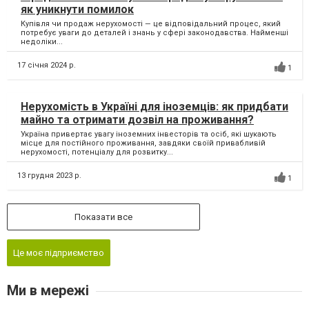
як уникнути помилок
Купівля чи продаж нерухомості — це відповідальний процес, який
потребує уваги до деталей і знань у сфері законодавства. Найменші
недоліки...
17 січня 2024 р.
1
Нерухомість в Україні для іноземців: як придбати
майно та отримати дозвіл на проживання?
Україна привертає увагу іноземних інвесторів та осіб, які шукають
місце для постійного проживання, завдяки своїй привабливій
нерухомості, потенціалу для розвитку...
13 грудня 2023 р.
1
Показати все
Це моє підприємство
Ми в мережі