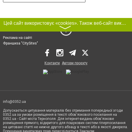
Цей сайт використовує «cookies». Також веб-сайт використовує інтернет-сервіс для збору технічних даних стосовно відвідувачів з метою отримання маркетингової та статистичної інформації. Умови обробки даних відвідувачів сайту див.
〉
Реклама на сайті
Франшиза "CitySites"
Контакти
Автори проєкту
info@0352.ua
Допускається цитування матеріалів без отримання попередньої згоди
0352.ua за умови розміщення в тексті обов'язкового посилання на
0352.ua - Сайт міста Тернополя. Для інтернет-видань обов'язкове
розміщення прямого, відкритого для пошукових систем гіперпосилання
на цитовані статті не нижче другого абзацу в тексті або в якості джерела.
Порушення виняткових прав переслідується Законом.