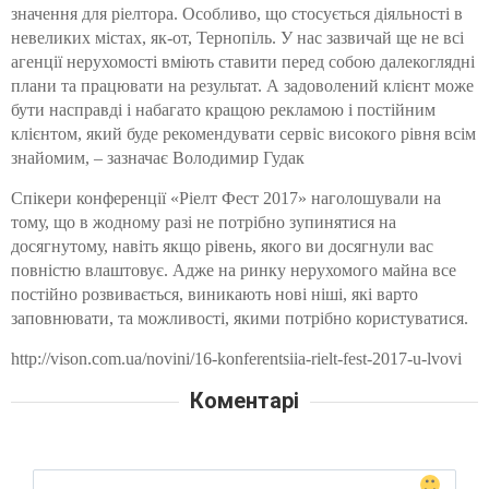
значення для ріелтора. Особливо, що стосується діяльності в
невеликих містах, як-от, Тернопіль. У нас зазвичай ще не всі
агенції нерухомості вміють ставити перед собою далекоглядні
плани та працювати на результат. А задоволений клієнт може
бути насправді і набагато кращою рекламою і постійним
клієнтом, який буде рекомендувати сервіс високого рівня всім
знайомим, – зазначає Володимир Гудак
Спікери конференції «
Ріелт Фест 2017
» наголошували на
тому, що в жодному разі не потрібно зупинятися на
досягнутому, навіть якщо рівень, якого ви досягнули вас
повністю влаштовує. Адже на ринку нерухомого майна все
постійно розвивається, виникають нові ніші, які варто
заповнювати, та можливості, якими потрібно користуватися.
http://vison.com.ua/novini/16-konferentsiia-rielt-fest-2017-u-lvovi
Коментарі