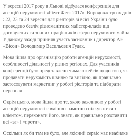
У вересні 2017 року
в Львові
відбулася конференція для
агенцій нерухомості «
Ріелт Фест 2017
». Впродовж трьох днів
: 22, 23 та 24 вересня для ріелторів зі всієї України було
проведено безліч різноманітних майстер-класів від
досвідчених та знаних працівників сфери нерухомого майна.
У даному заході прийняв участь засновник і директор АН
«Вісон» Володимир Васильович Гудак.
Мова йшла про організацію роботи агенцій нерухомості,
особливості діяльності у різних регіонах. Для учасників
конференції було представлено чимало кейсів щодо того, як
продавати нерухомість швидко та вигідно, як правильно
застосовувати маркетинг у роботі ріелторів та підбирати
персонал.
Окрім цього, мова йшла про те, якою важливою у роботі
агенцій нерухомості є вміння грамотно спілкуватися з
клієнтом, переконати його, знати, як правильно розставити
всі «за» і «проти».
Оскільки як би там не було, але якісний сервіс має неабияке