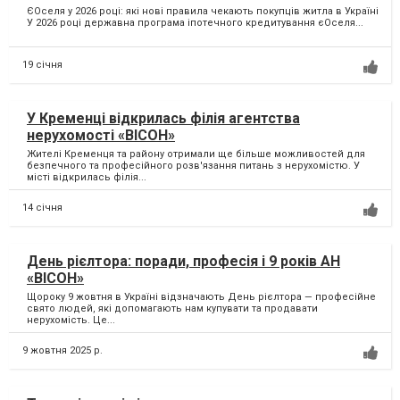
ЄОселя у 2026 році: які нові правила чекають покупців житла в Україні
У 2026 році державна програма іпотечного кредитування єОселя...
19 січня
У Кременці відкрилась філія агентства
нерухомості «ВІСОН»
Жителі Кременця та району отримали ще більше можливостей для
безпечного та професійного розв'язання питань з нерухомістю. У
місті відкрилась філія...
14 січня
День рієлтора: поради, професія і 9 років АН
«ВІСОН»
Щороку 9 жовтня в Україні відзначають День рієлтора — професійне
свято людей, які допомагають нам купувати та продавати
нерухомість. Це...
9 жовтня 2025 р.