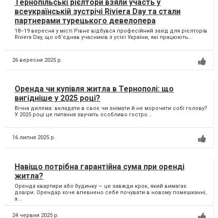
Тернопільські рієлтори взяли участь у
всеукраїнській зустрічі Riviera Day та стали
партнерами турецького девелопера
18–19 вересня у місті Рівне відбувся професійний захід для рієлторів
Riviera Day, що об’єднав учасників з усієї України, які працюють...
26 вересня 2025 р.
Оренда чи купівля житла в Тернополі: що
вигідніше у 2025 році?
Вічна дилема: вкладати в своє чи знімати й не морочити собі голову?
У 2025 році це питання звучить особливо гостро...
16 липня 2025 р.
Навіщо потрібна гарантійна сума при оренді
житла?
Оренда квартири або будинку — це завжди крок, який вимагає
довіри. Орендар хоче впевнено себе почувати в новому помешканні,
а...
24 червня 2025 р.