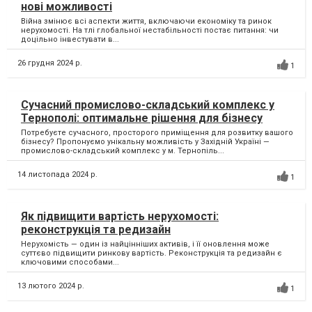
нові можливості
Війна змінює всі аспекти життя, включаючи економіку та ринок
нерухомості. На тлі глобальної нестабільності постає питання: чи
доцільно інвестувати в...
26 грудня 2024 р.
1
Сучасний промислово-складський комплекс у
Тернополі: оптимальне рішення для бізнесу
Потребуєте сучасного, просторого приміщення для розвитку вашого
бізнесу? Пропонуємо унікальну можливість у Західній Україні —
промислово-складський комплекс у м. Тернопіль...
14 листопада 2024 р.
1
Як підвищити вартість нерухомості:
реконструкція та редизайн
Нерухомість — один із найцінніших активів, і її оновлення може
суттєво підвищити ринкову вартість. Реконструкція та редизайн є
ключовими способами...
13 лютого 2024 р.
1