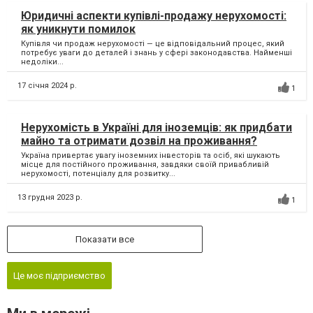
Юридичні аспекти купівлі-продажу нерухомості:
як уникнути помилок
Купівля чи продаж нерухомості — це відповідальний процес, який
потребує уваги до деталей і знань у сфері законодавства. Найменші
недоліки...
17 січня 2024 р.
1
Нерухомість в Україні для іноземців: як придбати
майно та отримати дозвіл на проживання?
Україна привертає увагу іноземних інвесторів та осіб, які шукають
місце для постійного проживання, завдяки своїй привабливій
нерухомості, потенціалу для розвитку...
13 грудня 2023 р.
1
Показати все
Це моє підприємство