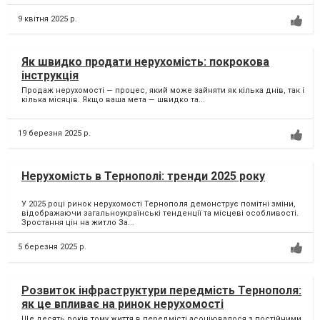
9 квітня 2025 р.
Як швидко продати нерухомість: покрокова
інструкція
Продаж нерухомості — процес, який може зайняти як кілька днів, так і
кілька місяців. Якщо ваша мета — швидко та...
19 березня 2025 р.
Нерухомість в Тернополі: тренди 2025 року
У 2025 році ринок нерухомості Тернополя демонструє помітні зміни,
відображаючи загальноукраїнські тенденції та місцеві особливості.
Зростання цін на житло За...
5 березня 2025 р.
Розвиток інфраструктури передмість Тернополя:
як це впливає на ринок нерухомості
Ще десять років тому життя в передмісті асоціювалося з постійними