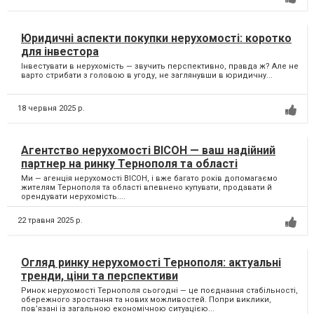
Юридичні аспекти покупки нерухомості: коротко
для інвестора
Інвестувати в нерухомість — звучить перспективно, правда ж? Але не
варто стрибати з головою в угоду, не заглянувши в юридичну...
18 червня 2025 р.
Агентство нерухомості ВІСОН — ваш надійний
партнер на ринку Тернополя та області
Ми — агенція нерухомості ВІСОН, і вже багато років допомагаємо
жителям Тернополя та області впевнено купувати, продавати й
орендувати нерухомість....
22 травня 2025 р.
Огляд ринку нерухомості Тернополя: актуальні
тренди, ціни та перспективи
Ринок нерухомості Тернополя сьогодні — це поєднання стабільності,
обережного зростання та нових можливостей. Попри виклики,
пов’язані із загальною економічною ситуацією...