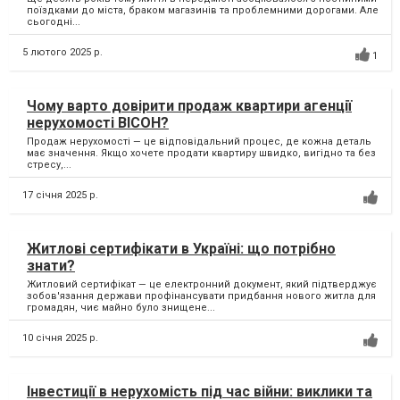
поїздками до міста, браком магазинів та проблемними дорогами. Але
сьогодні...
5 лютого 2025 р.
1
Чому варто довірити продаж квартири агенції
нерухомості ВІСОН?
Продаж нерухомості — це відповідальний процес, де кожна деталь
має значення. Якщо хочете продати квартиру швидко, вигідно та без
стресу,...
17 січня 2025 р.
Житлові сертифікати в Україні: що потрібно
знати?
Житловий сертифікат — це електронний документ, який підтверджує
зобов'язання держави профінансувати придбання нового житла для
громадян, чиє майно було знищене...
10 січня 2025 р.
Інвестиції в нерухомість під час війни: виклики та