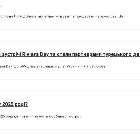
»
 людей, які допомагають нам купувати та продавати нерухомість. Це...
й зустрічі Riviera Day та стали партнерами турецького д
ra Day, що об’єднав учасників з усієї України, які працюють...
 2025 році?
025 році це питання звучить особливо гостро...