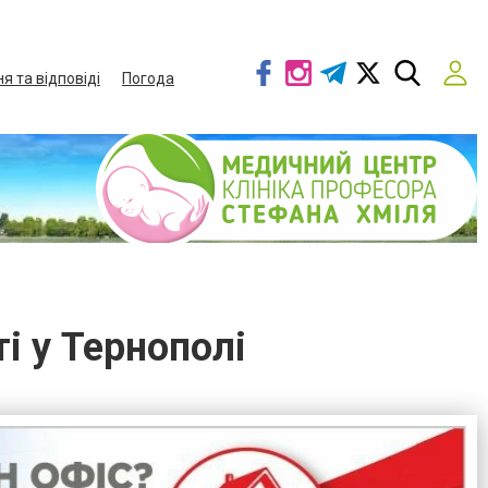
я та відповіді
Погода
і у Тернополі