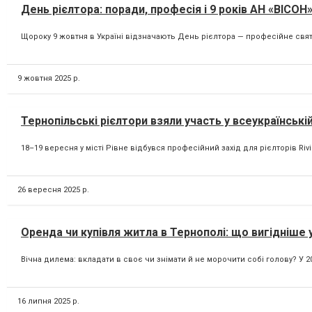
День рієлтора: поради, професія і 9 років АН «ВІСОН
Щороку 9 жовтня в Україні відзначають День рієлтора — професійне свято
9 жовтня 2025 р.
Тернопільські рієлтори взяли участь у всеукраїнські
18–19 вересня у місті Рівне відбувся професійний захід для рієлторів Rivie
26 вересня 2025 р.
Оренда чи купівля житла в Тернополі: що вигідніше у
Вічна дилема: вкладати в своє чи знімати й не морочити собі голову? У 2
16 липня 2025 р.