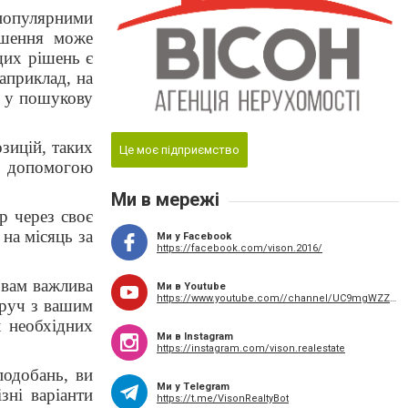
популярними
ошення може
щих рішень є
априклад, на
ть у пошукову
зицій, таких
Це моє підприємство
а допомогою
Ми в мережі
р через своє
на місяць за
Ми у Facebook
https://facebook.com/vison.2016/
 вам важлива
Ми в Youtube
https://www.youtube.com//channel/UC9mgWZZTRXMxEPtb_yu1Klw
оруч з вашим
х необхідних
Ми в Instagram
https://instagram.com/vison.realestate
подобань, ви
Ми у Telegram
зні варіанти
https://t.me/VisonRealtyBot