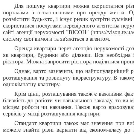
Для пошуку квартири можна скористатися різ
порталами з оголошеннями про оренду житла. Од
розмістити будь-хто, і існує ризик зустріти сумнів
скористатися послугами перевіреного агентства неру
сайті агенції нерухомості "ВІСОН" (https://vison.te.
систему свої вимоги та зв'яжіться з агентом.
Оренда квартири через агенцію нерухомості доз
як квартири, будинки або ділянки. Вся необхідн
рієлтора. Можна запросити рієлтора поділитися пропо
Однак, варто зазначити, що найпопулярніший р
розташування та розвинуту інфраструктуру. В такому
однокімнатну квартиру.
Крім ціни, розташування також є важливим фак
близкість до роботи чи навчального закладу, то ви
місцем роботи чи навчання. Також варто враховуват
сервісів у місці розташування квартири.
Стандарт квартири також має значення при ви
можете знайти різні варіанти від економ-класу до 