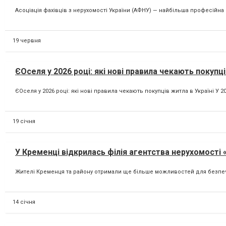
Асоціація фахівців з нерухомості України (АФНУ) — найбільша професійна ор
19 червня
ЄОселя у 2026 році: які нові правила чекають покупці
ЄОселя у 2026 році: які нові правила чекають покупців житла в Україні У
19 січня
У Кременці відкрилась філія агентства нерухомості 
Жителі Кременця та району отримали ще більше можливостей для безпечно
14 січня