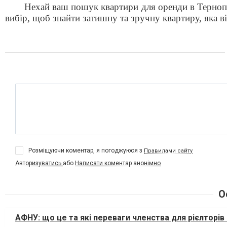
Нехай ваш пошук квартири для оренди в Тернопо
вибір, щоб знайти затишну та зручну квартиру, яка 
Розміщуючи коментар, я погоджуюся з
Правилами сайту
Авторизуватись
або
Написати коментар анонімно
О
АФНУ: що це та які переваги членства для рієлторів і