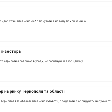
ендар хоче впевнено себе почувати в новому помешканні, а...
 інвестора
то стрибати з головою в угоду, не заглянувши в юридичну...
р на ринку Тернополя та області
 Тернополя та області впевнено купувати, продавати й орендувати нерухомість.