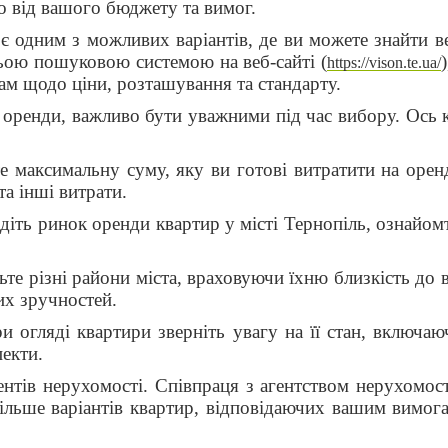
о від вашого бюджету та вимог.
є одним з можливих варіантів, де ви можете знайти в
ьою пошуковою системою на веб-сайті (
https://vison.te.ua/
ам щодо ціни, розташування та стандарту.
 оренди, важливо бути уважними під час вибору. Ось к
е максимальну суму, яку ви готові витратити на орен
а інші витрати.
діть ринок оренди квартир у місті Тернопіль, ознайомт
те різні райони міста, враховуючи їхню близкість до 
их зручностей.
и огляді квартири зверніть увагу на її стан, включаю
пекти.
ентів нерухомості. Співпраця з агентством нерухомос
ільше варіантів квартир, відповідаючих вашим вимога