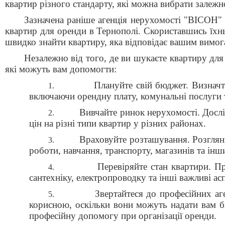
квартир різного стандарту, які можна вибрати залежн
Зазначена раніше агенція нерухомості "ВІСОН" 
квартир для оренди в Тернополі. Скориставшись їхн
швидко знайти квартиру, яка відповідає вашим вимог
Незалежно від того, де ви шукаєте квартиру для
які можуть вам допомогти:
Плануйте свій бюджет. Визначт
1.
включаючи орендну плату, комунальні послуги т
Вивчайте ринок нерухомості. Дослі
2.
цін на різні типи квартир у різних районах.
Враховуйте розташування. Розглянь
3.
роботи, навчання, транспорту, магазинів та інш
Перевіряйте стан квартири. Пр
4.
сантехніку, електропроводку та інші важливі ас
Звертайтеся до професійних аг
5.
корисною, оскільки вони можуть надати вам б
професійну допомогу при організації оренди.