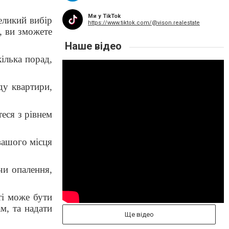
Ми у TikTok
еликий вибір
https://www.tiktok.com/@vison.realestate
), ви зможете
Наше відео
ілька порад,
ду квартири,
еся з рівнем
вашого місця
чи опалення,
ті може бути
м, та надати
Ще відео