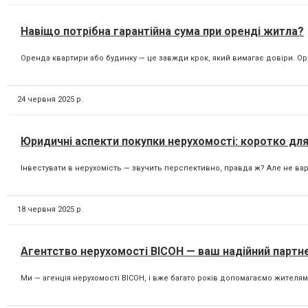
Навіщо потрібна гарантійна сума при оренді житла?
Оренда квартири або будинку — це завжди крок, який вимагає довіри. Ор
24 червня 2025 р.
Юридичні аспекти покупки нерухомості: коротко для
Інвестувати в нерухомість — звучить перспективно, правда ж? Але не вар
18 червня 2025 р.
Агентство нерухомості ВІСОН — ваш надійний партне
Ми — агенція нерухомості ВІСОН, і вже багато років допомагаємо жителям