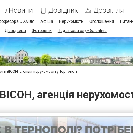
Новини
Довідник
Дозвілля
професора С.Хміля
Афіша
Нерухомість
Оголошення
Питанн
Довідкова
Фотозвіти
Податкова служба online
сть ВІСОН, агенція нерухомості у Тернополі
ВІСОН, агенція нерухомост