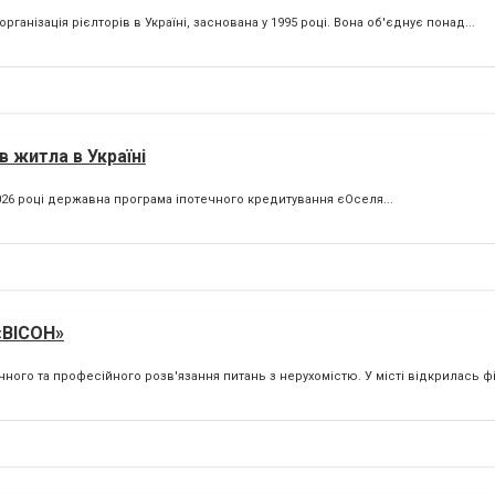
ганізація рієлторів в Україні, заснована у 1995 році. Вона об'єднує понад...
в житла в Україні
 2026 році державна програма іпотечного кредитування єОселя...
«ВІСОН»
го та професійного розв'язання питань з нерухомістю. У місті відкрилась філ