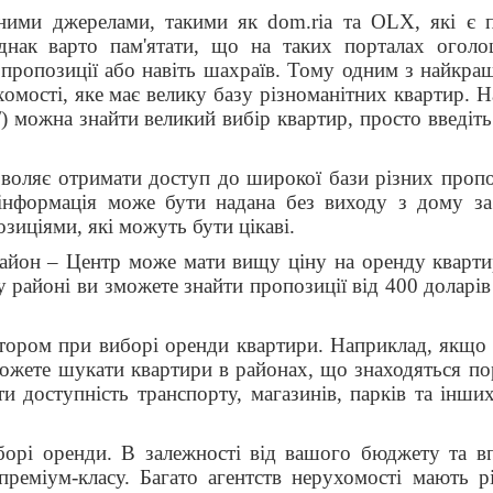
ними джерелами, такими як dom.ria та OLX, які є 
нак варто пам'ятати, що на таких порталах огол
ні пропозиції або навіть шахраїв. Тому одним з найкра
хомості, яке має велику базу різноманітних квартир. Н
ua/) можна знайти великий вибір квартир, просто введі
воляє отримати доступ до широкої бази різних пропо
а інформація може бути надана без виходу з дому з
зиціями, які можуть бути цікаві.
айон – Центр може мати вищу ціну на оренду кварти
 районі ви зможете знайти пропозиції від 400 доларів 
тором при виборі оренди квартири. Наприклад, якщо
 можете шукати квартири в районах, що знаходяться п
и доступність транспорту, магазинів, парків та інши
борі оренди. В залежності від вашого бюджету та в
преміум-класу. Багато агентств нерухомості мають рі