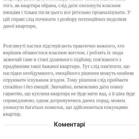
того, як квартира обрана, слід дати охолонути власним
емоціям і тільки після цього все ретельно проаналізувати. У
цій справі слід починати з розбору потенційних недоліків
даної квартири,
Розглянуті пастки підстерігають практично кожного, хто
вирішив обзавестися власним житлом, і роблять їх люди
зазвичай саме в стані душевного підйому, пов'язаного з
придбанням такої бажаної квартири. Тут слід пам'ятати, що
наслідки необдуманого, емоційного рішення можуть неабияк
отруювати існування згодом. Тому рішення слід приймати
спокійно і без емоцій. Звичайно, неможливо дати повну
гарантію, що куплена квартира не буде мати вад, а її ціна буде
справедливою, однак дотримуючись даних порад, можна
уникнути багатьох помилок, що здійснюються покупцями
квартир.
Коментарі