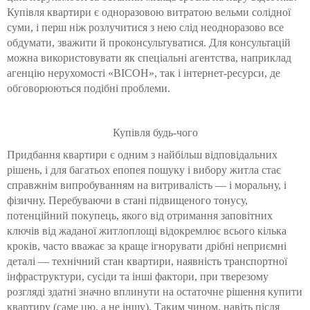
Купівля квартири є одноразовою витратою вельми солідної
суми, і перш ніж розлучитися з нею слід неодноразово все
обдумати, зважити й проконсультуватися. Для консультацій
можна використовувати як спеціальні агентства, наприклад
агенцію нерухомості «ВІСОН», так і інтернет-ресурси, де
обговорюються подібні проблеми.
Купівля будь-чого
Придбання квартири є одним з найбільш відповідальних
рішень, і для багатьох епопея пошуку і вибору житла стає
справжнім випробуванням на витривалість — і моральну, і
фізичну. Перебуваючи в стані підвищеного тонусу,
потенційний покупець, якого від отримання заповітних
ключів від жаданої житлоплощі відокремлює всього кілька
кроків, часто вважає за краще ігнорувати дрібні неприємні
деталі — технічний стан квартири, наявність транспортної
інфраструктури, сусіди та інші фактори, при тверезому
розгляді здатні значно вплинути на остаточне рішення купити
квартиру (саме цю, а не іншу). Таким чином, навіть після