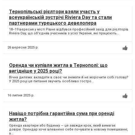
Тернопільські рієлтори взяли участь у
всеукраїнській зустрічі Riviera Day та стали
партнерами турецького девелопера
18–19 вересня у місті Рівне відбувся професійний захід для рієлторів
Riviera Day, що об’єднав учасників з усієї України, які працюють...
26 вересня 2025 р.
Оренда чи купівля житла в Тернополі: що
вигідніше у 2025 році?
Вічна дилема: вкладати в своє чи знімати й не морочити собі голову?
У 2025 році це питання звучить особливо гостро...
16 липня 2025 р.
Навіщо потрібна гарантійна сума при оренді
житла?
Оренда квартири або будинку — це завжди крок, який вимагає
довіри. Орендар хоче впевнено себе почувати в новому помешканні,
а...