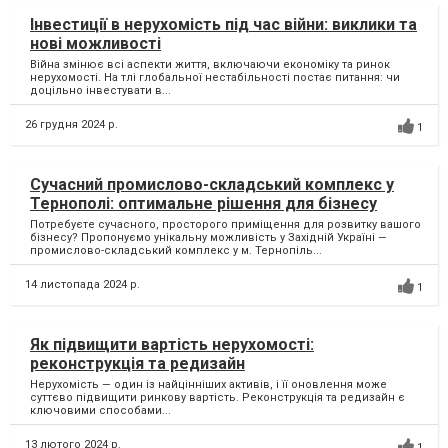
Інвестиції в нерухомість під час війни: виклики та
нові можливості
Війна змінює всі аспекти життя, включаючи економіку та ринок
нерухомості. На тлі глобальної нестабільності постає питання: чи
доцільно інвестувати в...
26 грудня 2024 р.
1
Сучасний промислово-складський комплекс у
Тернополі: оптимальне рішення для бізнесу
Потребуєте сучасного, просторого приміщення для розвитку вашого
бізнесу? Пропонуємо унікальну можливість у Західній Україні —
промислово-складський комплекс у м. Тернопіль...
14 листопада 2024 р.
1
Як підвищити вартість нерухомості:
реконструкція та редизайн
Нерухомість — один із найцінніших активів, і її оновлення може
суттєво підвищити ринкову вартість. Реконструкція та редизайн є
ключовими способами...
13 лютого 2024 р.
1