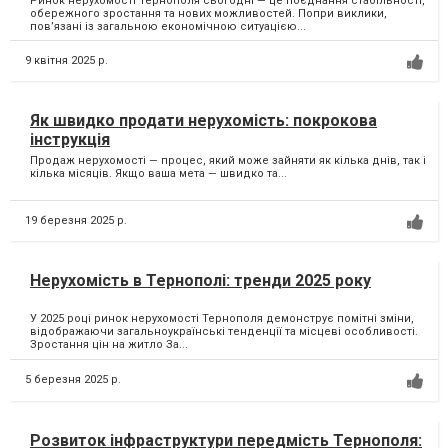
Ринок нерухомості Тернополя сьогодні — це поєднання стабільності,
обережного зростання та нових можливостей. Попри виклики,
пов’язані із загальною економічною ситуацією...
9 квітня 2025 р.
Як швидко продати нерухомість: покрокова
інструкція
Продаж нерухомості — процес, який може зайняти як кілька днів, так і
кілька місяців. Якщо ваша мета — швидко та...
19 березня 2025 р.
Нерухомість в Тернополі: тренди 2025 року
У 2025 році ринок нерухомості Тернополя демонструє помітні зміни,
відображаючи загальноукраїнські тенденції та місцеві особливості.
Зростання цін на житло За...
5 березня 2025 р.
Розвиток інфраструктури передмість Тернополя: