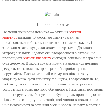
Швидкість покупки
Не менш поширена помилка — бажання
купити
квартиру
швидше. В якості аргументу зазвичай
пред'являється той факт, що житло весь час дорожчає, і
зволікання загрожує додатковими витратами. До таких
хитрощів зазвичай вдаються недобросовісні ріелтори, що
пропонують
купити квартиру
сьогодні, оскільки завтра вона
буде дорожче. В якості доказів можуть наводитися новинні
ресурси, які заявляють про черговий стрибок цін на
нерухомість. Пастка зазвичай в тому, що ціна на таку
квартиру може бути спочатку завищена, і розрахунок на те,
щоб не дати клієнтові спокійно проаналізувати ринок і
розібратися в тому, що його обманюють. Насправді зростання
цін на нерухомість, безсумнівно, бути, однак продавці досить
рідко змінюють ціну пропозиції, побачивши в новинах, що
ціна нерухомості за останній місяць зросла на пару відсотків.