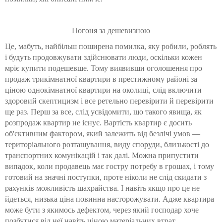
Погоня за дешевизною
Це, мабуть, найбільш поширена помилка, яку робили, роблять
і будуть продовжувати здійснювати люди, оскільки кожен
мріє купити подешевше. Тому виявивши оголошення про
продаж трикімнатної квартири в престижному районі за
ціною однокімнатної квартири на околиці, слід включити
здоровий скептицизм і все ретельно перевірити й перевірити
ще раз. Перш за все, слід усвідомити, що такого явища, як
розпродаж квартир не існує. Вартість квартир є досить
об'єктивним фактором, який залежить від безлічі умов —
територіального розташування, виду споруди, близькості до
транспортних комунікацій і так далі. Можна припустити
випадок, коли продавець має гостру потребу в грошах, і тому
готовий на значні поступки, проте ніколи не слід скидати з
рахунків можливість шахрайства. І навіть якщо про це не
йдеться, низька ціна повинна насторожувати. Адже квартира
може бути з якимось дефектом, через який господар хоче
позбутися від неї навіть ціною матеріальних втрат.