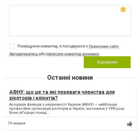
Розміщуючи коментар, я погоджуюся з
Правилами сайту
Авторизуватись
або
Написати коментар анонімно
Відправити
Останні новини
АФНУ: що це та які переваги членства для
рієлторів і клієнтів?
Асоціація фахівців з нерухомості України (АФНУ) — найбільша
професійна організація рієлторів в Україні, заснована у 1995 році.
Вона об'єднує понад...
19 червня