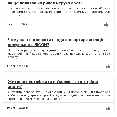
як це впливає на ринок нерухомості
Ще десять років тому життя в передмісті асоціювалося з постійними
поїздками до міста, браком магазинів та проблемними дорогами. Але
сьогодні...
5 лютого 2025 р.
1
Чому варто довірити продаж квартири агенції
нерухомості ВІСОН?
Продаж нерухомості — це відповідальний процес, де кожна деталь
має значення. Якщо хочете продати квартиру швидко, вигідно та без
стресу,...
17 січня 2025 р.
Житлові сертифікати в Україні: що потрібно
знати?
Житловий сертифікат — це електронний документ, який підтверджує
зобов'язання держави профінансувати придбання нового житла для
громадян, чиє майно було знищене...
10 січня 2025 р.