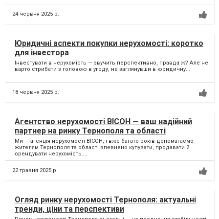
24 червня 2025 р.
Юридичні аспекти покупки нерухомості: коротко
для інвестора
Інвестувати в нерухомість — звучить перспективно, правда ж? Але не
варто стрибати з головою в угоду, не заглянувши в юридичну...
18 червня 2025 р.
Агентство нерухомості ВІСОН — ваш надійний
партнер на ринку Тернополя та області
Ми — агенція нерухомості ВІСОН, і вже багато років допомагаємо
жителям Тернополя та області впевнено купувати, продавати й
орендувати нерухомість....
22 травня 2025 р.
Огляд ринку нерухомості Тернополя: актуальні
тренди, ціни та перспективи