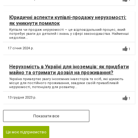
Юридичні аспекти купівлі-продажу нерухомості:
як уникнути помилок
Купівля чи продаж нерухомості — це відповідальний процес, який
потребує уваги до деталей і знань у сфері законодавства. Найменші
недоліки...
17 січня 2024 р.
1
Нерухомість в Україні для іноземців: як придбати
майно та отримати дозвіл на проживання?
Україна привертає увагу іноземних інвесторів та осіб, які шукають
місце для постійного проживання, завдяки своїй привабливій
нерухомості, потенціалу для розвитку...
13 грудня 2023 р.
1
Показати все
Це моє підприємство