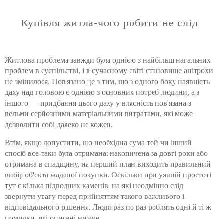
Купівля житла-чого робити не слід
Житлова проблема завжди була однією з найбільш нагальних
проблем в суспільстві, і в сучасному світі становище анітрохи
не змінилося. Пов'язано це з тим, що з одного боку наявність
даху над головою є однією з основних потреб людини, а з
іншого — придбання цього даху у власність пов'язана з
вельми серйозними матеріальними витратами, які може
дозволити собі далеко не кожен.
Втім, якщо допустити, що необхідна сума той чи інший
спосіб все-таки була отримана: накопичена за довгі роки або
отримана в спадщину, на перший план виходить правильний
вибір об'єкта жаданої покупки. Оскільки при уявній простоті
тут є кілька підводних каменів, на які неодмінно слід
звернути увагу перед прийняттям такого важливого і
відповідального рішення. Люди раз по раз роблять одні й ті ж
помилки, які описані нижче.