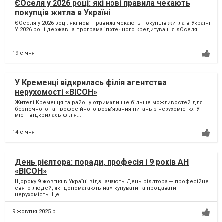
ЄОселя у 2026 році: які нові правила чекають
покупців житла в Україні
ЄОселя у 2026 році: які нові правила чекають покупців житла в Україні
У 2026 році державна програма іпотечного кредитування єОселя...
19 січня
У Кременці відкрилась філія агентства
нерухомості «ВІСОН»
Жителі Кременця та району отримали ще більше можливостей для
безпечного та професійного розв'язання питань з нерухомістю. У
місті відкрилась філія...
14 січня
День рієлтора: поради, професія і 9 років АН
«ВІСОН»
Щороку 9 жовтня в Україні відзначають День рієлтора — професійне
свято людей, які допомагають нам купувати та продавати
нерухомість. Це...
9 жовтня 2025 р.